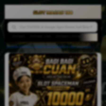
OVO555
OVO555 LINK
OVO555 LOGIN
AGEN BOLA
OVO555
-
JUDI BOLA
-
AGEN BOLA
-
MIX PARLAY
-
LINK JUDI BOLA
-
OVO555 Situs Yang Paling Lengkap Serta Selalu Memberikan Banyak Hadiah Jackpot Setiap Harinya