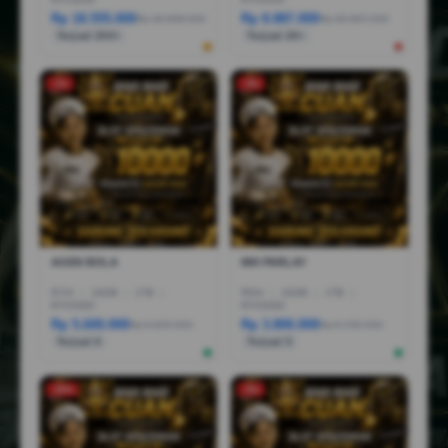
Rp 18.555.000
Rp 8.887.000
Rp 28.888.000
Rp 36.887.000
Terjual 200+
Terjual 20+
-1%
-3%
AGEN BOLA
MIX PARLAY
R7AI
|
16GB
|
1TB
|
R5AI
|
16GB
|
1TB
|
RTX5060
RTX5060
Rp 5.600.000
Rp 3.800.000
Rp 6.600.000
Rp 6.799.000
Terjual 6
Terjual 5
-25%
-5%