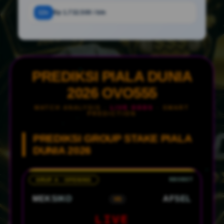
12x
Rp 1.732.500 / bln
PREDIKSI PIALA DUNIA
2026 OVO555
MATCH ANALYSIS ·
LIVE ODDS
· SMART
PREDICTION
PREDIKSI GROUP STAKE PIALA
DUNIA 2026
GRUP A · OPENING
MEKSIKO
AFSEL
VS
LIVE