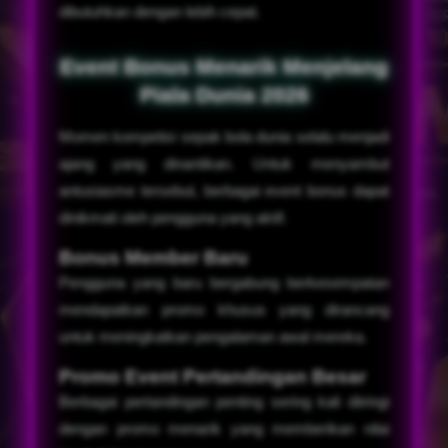
dibutuhkan dengan lebih cepat.
Event Bonus Menarik Menjelang
Piala Dunia 2026
Momen kompetisi sepak bola dunia selalu menjadi
ajang yang dinantikan. Untuk menyambut
antusiasme tersebut, berbagai event bonus dapat
dinikmati oleh pengguna yang aktif.
Bonus Member Baru
Pengguna yang baru bergabung berkesempatan
mendapatkan promo khusus yang dirancang
untuk meningkatkan pengalaman awal mereka.
Promo Event Pertandingan Besar
Berbagai pertandingan penting sering kali diiringi
dengan promo menarik yang memberikan nilai