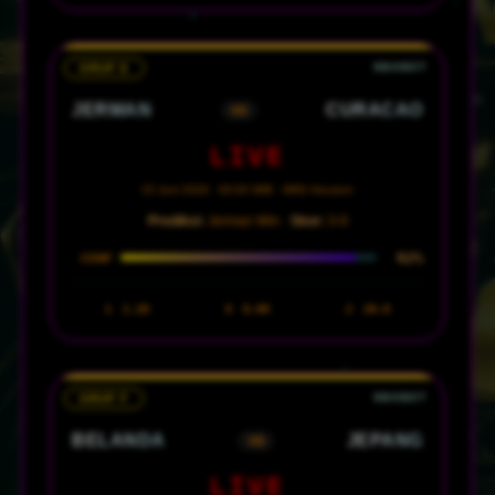
GRUP E
JERMAN
CURACAO
VS
LIVE
15 Juni 2026 · 00:00 WIB · NRG Houston
Prediksi:
Jerman Win ·
Skor:
3-0
92%
CONF
1
1.28
X
8.00
2
20.0
GRUP F
BELANDA
JEPANG
VS
LIVE