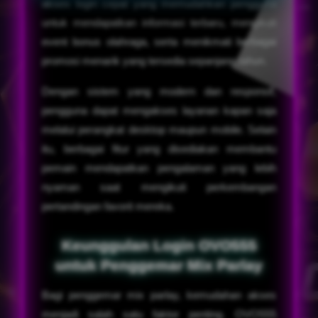
akses login cepat yang memudahkan pengguna
untuk mendapatkan informasi terbaru, mengikuti
event bonus olahraga, serta menikmati berbagai
promosi menarik yang tersedia sepanjang tahun.
Dengan sistem yang modern dan responsif,
pengguna dapat mengakses layanan kapan saja
melalui perangkat desktop maupun mobile. Selain
itu, berbagai fitur yang disediakan membantu
pemain mendapatkan pengalaman yang lebih
nyaman saat mengikuti perkembangan
pertandingan favorit mereka.
Keunggulan Login OVO555
untuk Penggemar Mix Parlay
Bagi penggemar mix parlay, kemudahan akses
menjadi salah satu faktor penting. OVO555